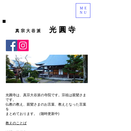
ME
NU
光圓寺
真宗大谷派
光圓寺は、真宗大谷派の寺院です。宗祖は親鸞さま
です。
仏教の教え、親鸞さまのお言葉、教えとなった言葉
を
まとめております。（随時更新中)
教えのことば